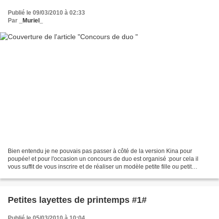
Publié le 09/03/2010 à 02:33
Par
_Muriel_
Bien entendu je ne pouvais pas passer à côté de la version Kina pour
poupée! et pour l'occasion un concours de duo est organisé :pour cela il
vous suffit de vous inscrire et de réaliser un modèle petite fille ou petit
garçon ainsi que sa version poupée....
Petites layettes de printemps #1#
Publié le 05/03/2010 à 10:04