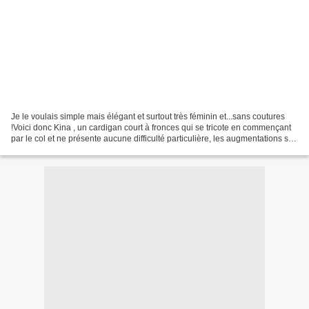
Je le voulais simple mais élégant et surtout très féminin et...sans coutures
!Voici donc Kina , un cardigan court à fronces qui se tricote en commençant
par le col et ne présente aucune difficulté particulière, les augmentations se
font sur 2 rangs seulement....