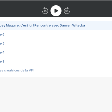
bey Maguire, c'est lui ! Rencontre avec Damien Witecka
e 6
e 5
e 4
e 3
s créatrices de la VF !
e 2
e 1
e Mektoub My Love arrive enfin ! Rencontre avec Shaïn Boumedine et Sal
i : après Toni en famille