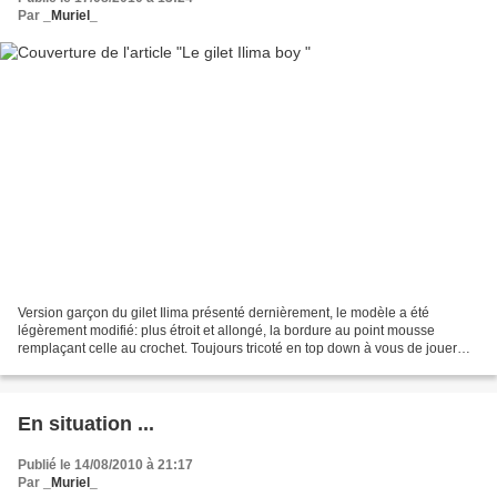
Par
_Muriel_
Version garçon du gilet Ilima présenté dernièrement, le modèle a été
légèrement modifié: plus étroit et allongé, la bordure au point mousse
remplaçant celle au crochet. Toujours tricoté en top down à vous de jouer
pour le personnaliser selon vos goûts...
En situation ...
Publié le 14/08/2010 à 21:17
Par
_Muriel_