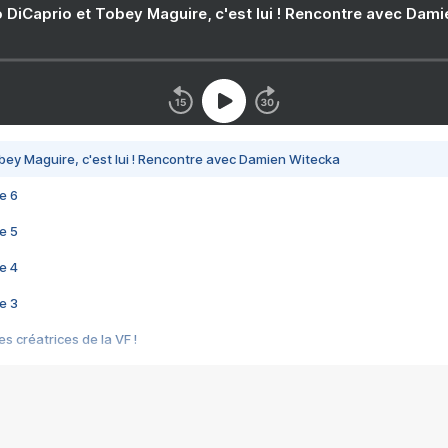
 DiCaprio et Tobey Maguire, c'est lui ! Rencontre avec Dam
bey Maguire, c'est lui ! Rencontre avec Damien Witecka
e 6
e 5
e 4
e 3
s créatrices de la VF !
e 2
e 1
e Mektoub My Love arrive enfin ! Rencontre avec Shaïn Boumedine et Sal